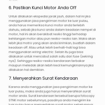
6. Pastikan Kunci Motor Anda Off
Untuk dilakukan ekspedisi jarak jauh, dalam hal ini jika
menggunakan jasa pengiriman motor ke luar pulau,
anda harus memeriksa kunci motor anda terlebih
dahulu, sebab jika kunci anda dalam keadaan nempel di
motor, hal ini akan berakibat resiko tinggi terhadap
kehilangan motor atau pun resiko-resiko lain. Maka akan
lebih jika motro yang akan anda kirimkan, buatlah dalam
keadaan off. Atau untuk lebih berhati-hati lagi bisa
menggunakan
wiring electric
. Selain itu juga bisa
dilakukan untuk mencabut salah satu dari
fuse
(sekring
nya). Sehingga resiko-resiko kendaraan terbakar
maupun meledak akan lebih kecil kemungkinannya jika
dilakukan hal demikian.
7. Menyerahkan Surat Kendaraan
Karena anda menggunakan jasa pengiriman motor ke
luar pulau, maka anda juga harus menyerahkan surat
motor anda. Surat kendaraan tersebut berupa fotocopy
STNK motor sebelumnya, pasalnya anda mengirim ke
luar pulau harus menyertakan surat motor sebelumnya,