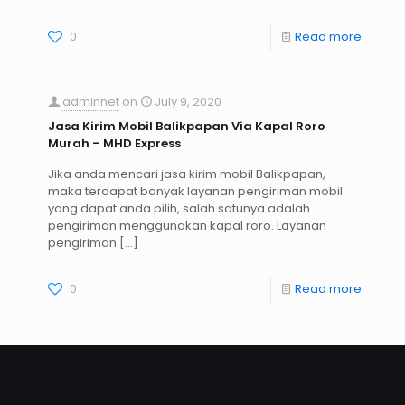
0
Read more
adminnet
on
July 9, 2020
Jasa Kirim Mobil Balikpapan Via Kapal Roro
Murah – MHD Express
Jika anda mencari jasa kirim mobil Balikpapan,
maka terdapat banyak layanan pengiriman mobil
yang dapat anda pilih, salah satunya adalah
pengiriman menggunakan kapal roro. Layanan
pengiriman
[…]
0
Read more