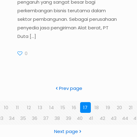
pengaruh yang sangat besar bagi
perkembangan bisnis terutama dalam
sektor pembangunan. Sebagai perusahaan
penyedia jasa pengiriman Alat berat, PT
Duta
[…]
0
Prev page
10
11
12
13
14
15
16
17
18
19
20
21
33
34
35
36
37
38
39
40
41
42
43
44
4
Next page