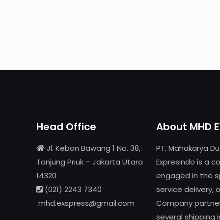
Head Office
About MHD E
Jl. Kebon Bawang 1 No. 38,
PT. Mahakarya Du
Tanjung Priuk – Jakarta Utara
Expresindo is a 
14320
engaged in the sp
(021) 2243 7340
service delivery, 
mhd.exspress@gmail.com
Company partner
several shipping i