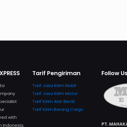
XPRESS
Tarif Pengiriman
Follow U
ta
Tarif Jasa Kirim Mobil
company
Tarif Jasa Kirim Motor
ecialist
Tarif Kirim Alat Berat
our
Tarif Kirim Barang Cargo
ed with
PT. MAHAK
n Indonesia.