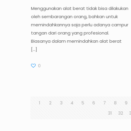
Menggunakan alat berat tidak bisa dilakukan
oleh sembarangan orang, bahkan untuk
memindahkannya saja perlu adanya campur
tangan dari orang yang profesional.
Biasanya dalam memindahkan alat berat
[…]
0
1
2
3
4
5
6
7
8
9
31
32