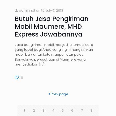
adminnet
on
July 7, 2018
Butuh Jasa Pengiriman
Mobil Maumere, MHD
Express Jawabannya
Jasa pengiriman mobil menjadi alternatif cara
yang tepat bagi Anda yang ingin mengirimkan
mobil baik antar kota maupun atar pulau.
Banyaknya perusahaan di Maumere yang
menyediakan
[…]
0
Prev page
1
2
3
4
5
6
7
8